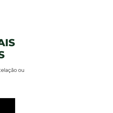
IS 
S
elação ou 