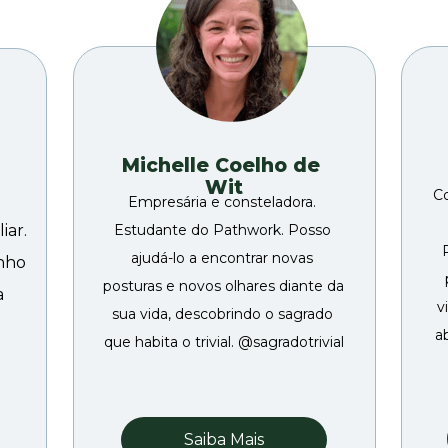
Michelle Coelho de 
Wit
Co
Empresária e consteladora. 
ar. 
Estudante do Pathwork. Posso 
ajudá-lo a encontrar novas 
nho 
posturas e novos olhares diante da 
 
v
sua vida, descobrindo o sagrado 
a
que habita o trivial. @sagradotrivial
Saiba Mais