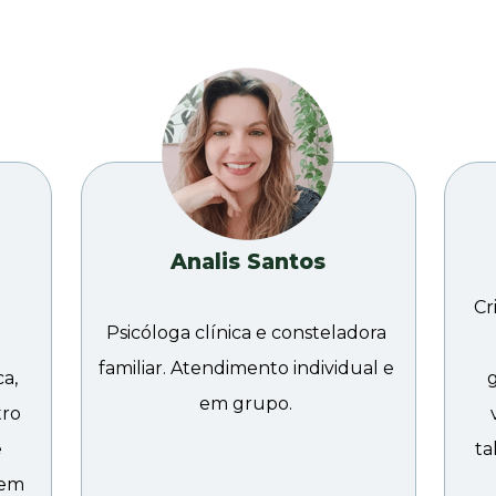
Analis Santos
Cr
Psicóloga clínica e consteladora 
familiar. Atendimento individual e 
a, 
em grupo. 
ro 
 
ta
em 