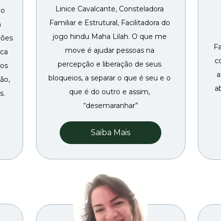
Linice Cavalcante, Consteladora 
o 
Familiar e Estrutural, Facilitadora do 
 
jogo hindu Maha Lilah. O que me 
ões 
Fa
move é ajudar pessoas na 
ca 
c
percepção e liberação de seus 
os 
a
bloqueios, a separar o que é seu e o 
o, 
a
que é do outro e assim, 
s. 
“desemaranhar”
Saiba Mais